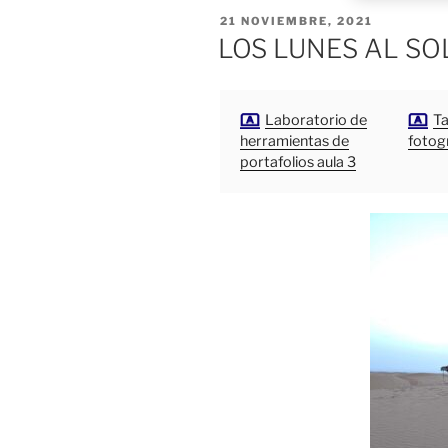
PUBLICADO
21 NOVIEMBRE, 2021
EL
LOS LUNES AL SO
Laboratorio de
Ta
herramientas de
fotog
portafolios aula 3