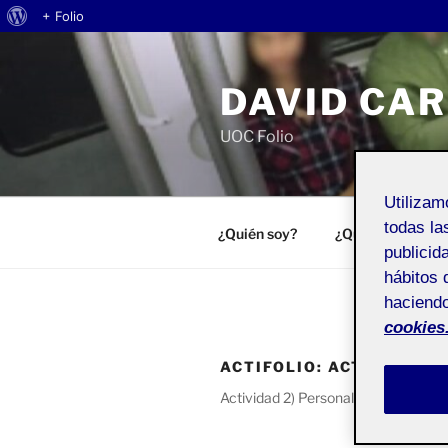
Acerca
+ Folio
Saltar
de
al
WordPress
DAVID CA
contenido
UOC Folio
Utiliza
todas la
¿Quién soy?
¿Qué es Folio?
publicid
hábitos 
haciendo
cookies
ACTIFOLIO:
ACTIVIDAD 2
Actividad 2) Personalizar tu espacio 