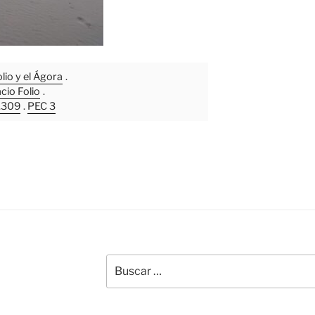
lio y el Ágora
.
cio Folio
.
0.309
.
PEC 3
Buscar
por: