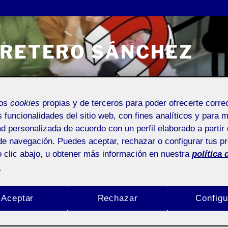
RRETERO SÁNCHEZ
mos
cookies
propias y de terceros para poder ofrecerte corr
s funcionalidades del sitio web, con fines analíticos y para 
Entrada de incidencias o sugerencias
ad personalizada de acuerdo con un perfil elaborado a partir 
de navegación. Puedes aceptar, rechazar o configurar tus p
 clic abajo, u obtener más información en nuestra
política 
.
) PERSONALIZAR TU ESPACIO FOLIO
Aceptar
Rechazar
Configu
Folio