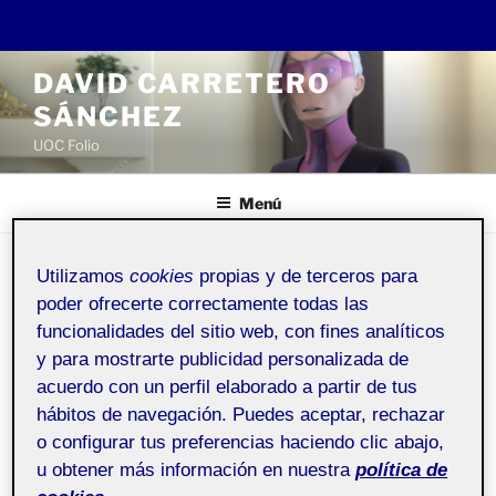
Saltar
DAVID CARRETERO
al
SÁNCHEZ
contenido
UOC Folio
Menú
Utilizamos
cookies
propias y de terceros para
ACTIFOLIO:
TALLER DE FOTOGRAFÍA E
poder ofrecerte correctamente todas las
IMAGEN 20.309
funcionalidades del sitio web, con fines analíticos
Taller de fotografía e imagen
y para mostrarte publicidad personalizada de
acuerdo con un perfil elaborado a partir de tus
hábitos de navegación. Puedes aceptar, rechazar
PUBLICADO
21 NOVIEMBRE, 2021
EL
o configurar tus preferencias haciendo clic abajo,
LOS LUNES AL SOL
u obtener más información en nuestra
política de