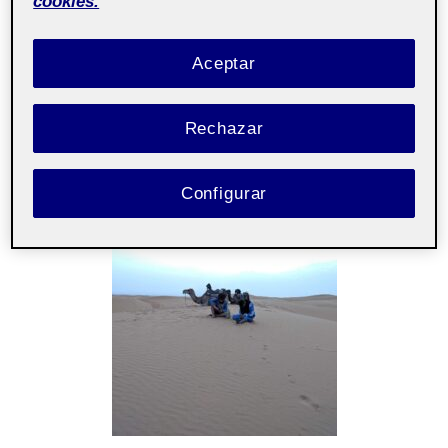
cookies.
Laboratorio
Taller de
Pública
de herramientas
fotografía e
Aceptar
de portafolios
imagen
aula 3
Rechazar
Configurar