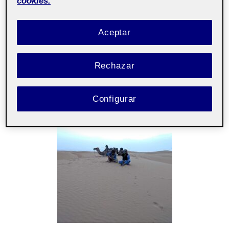
cookies.
Laboratorio
Taller de
Pública
de herramientas
fotografía e
Aceptar
de portafolios
imagen
aula 3
Rechazar
Configurar