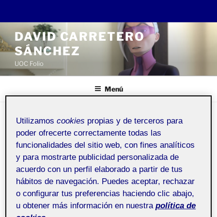
Saltar
DAVID CARRETERO
al
SÁNCHEZ
contenido
UOC Folio
Menú
Utilizamos
cookies
propias y de terceros para
ACTIFOLIO:
INTRODUCCIÓN
poder ofrecerte correctamente todas las
PRESENTACIÓN DE FOLIO Y EL ÁGORA
funcionalidades del sitio web, con fines analíticos
Introducción Presentación de Folio y el Ágora
y para mostrarte publicidad personalizada de
acuerdo con un perfil elaborado a partir de tus
hábitos de navegación. Puedes aceptar, rechazar
PUBLICADO
21 NOVIEMBRE, 2021
EL
o configurar tus preferencias haciendo clic abajo,
LOS LUNES AL SOL
u obtener más información en nuestra
política de